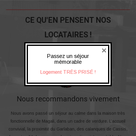
CE QU'EN PENSENT NOS
LOCATAIRES !
×
Passez un séjour
mémorable
Logement TRÈS PRISÉ !
Nous recommandons vivement
Nous avons passé un séjour au calme dans la maison très
fonctionnelle de Magali, dans un cadre de verdure. L’accueil
convivial, la proximité du Garlaban, des calanques de Cassis,